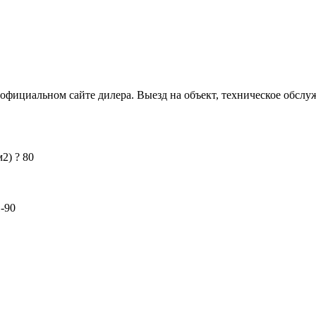
циальном сайте дилера. Выезд на объект, техническое обслужи
м2)
?
80
-90