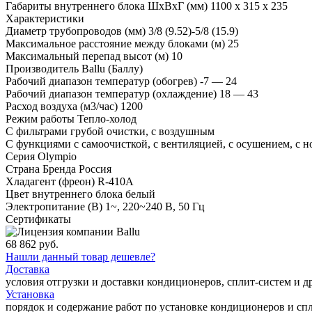
Габариты внутреннего блока ШхВхГ (мм)
1100 x 315 x 235
Характеристики
Диаметр трубопроводов (мм)
3/8 (9.52)-5/8 (15.9)
Максимальное расстояние между блоками (м)
25
Максимальный перепад высот (м)
10
Производитель
Ballu (Баллу)
Рабочий диапазон температур (обогрев)
-7 — 24
Рабочий диапазон температур (охлаждение)
18 — 43
Расход воздуха (м3/час)
1200
Режим работы
Тепло-холод
С фильтрами
грубой очистки, с воздушным
С функциями
с самоочисткой, с вентиляцией, с осушением, с
Серия
Olympio
Страна Бренда
Россия
Хладагент (фреон)
R-410A
Цвет внутреннего блока
белый
Электропитание (В)
1~, 220~240 В, 50 Гц
Сертификаты
68 862 руб.
Нашли данный товар дешевле?
Доставка
условия отгрузки и доставки кондиционеров, сплит-систем и 
Установка
порядок и содержание работ по установке кондиционеров и сп