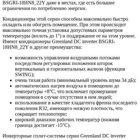
BSGRI-18HN8_22Y даже в местах, где есть большие
ограничения по потреблению энергии.
Кондиционеры этой серии способны максимально быстро
охладить или обогреть помещение. При этом происходит
максимально точная установка допустимых параметров
температуры (вплоть до 1°) и поддержание ее на этом уровне.
Имеют кондиционеры Greenland DC inverter BSGRI-
18HN8_22Y и другие преимущества:
возможность управления воздушными потоками
посредством регулировки положения шторок
вертикальных и горизонтальных жалюзи (функция
SWING);
очень тихая работа (минимальный уровень шума 34 дБ);
автоматических нагрев воздуха в помещении до
температуры +8°C, что исключает промерзание
помещения в случае отсутствия в нем людей;
использование в качестве хладагента фреона последнего
поколения R32, имеющего низкую плотность, что
сокращает теплопотери;
широкий диапазон рабочих температур (нижняя
граница достигает -15°C).
Инверторные сплит-системы серии Greenland DC inverter