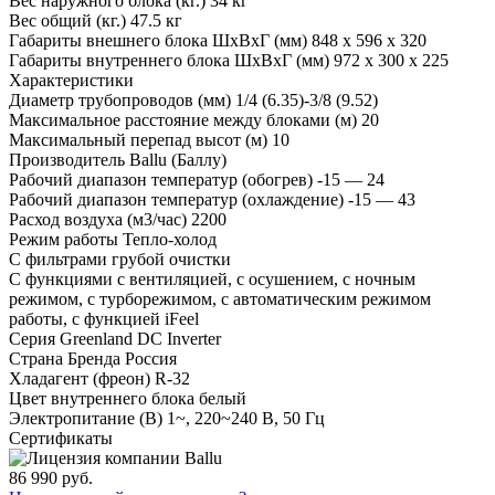
Вес наружного блока (кг.)
34 кг
Вес общий (кг.)
47.5 кг
Габариты внешнего блока ШхВхГ (мм)
848 x 596 x 320
Габариты внутреннего блока ШхВхГ (мм)
972 x 300 x 225
Характеристики
Диаметр трубопроводов (мм)
1/4 (6.35)-3/8 (9.52)
Максимальное расстояние между блоками (м)
20
Максимальный перепад высот (м)
10
Производитель
Ballu (Баллу)
Рабочий диапазон температур (обогрев)
-15 — 24
Рабочий диапазон температур (охлаждение)
-15 — 43
Расход воздуха (м3/час)
2200
Режим работы
Тепло-холод
С фильтрами
грубой очистки
С функциями
с вентиляцией, с осушением, с ночным
режимом, с турборежимом, с автоматическим режимом
работы, с функцией iFeel
Серия
Greenland DC Inverter
Страна Бренда
Россия
Хладагент (фреон)
R-32
Цвет внутреннего блока
белый
Электропитание (В)
1~, 220~240 В, 50 Гц
Сертификаты
86 990 руб.