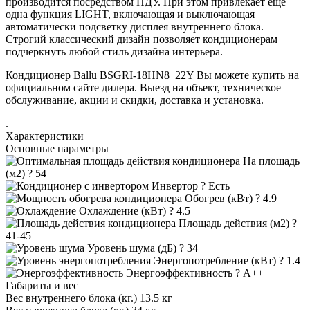
производится посредством ПДУ. При этом привлекает еще
одна функция LIGHT, включающая и выключающая
автоматически подсветку дисплея внутреннего блока.
Строгий классический дизайн позволяет кондиционерам
подчеркнуть любой стиль дизайна интерьера.
Кондиционер Ballu BSGRI-18HN8_22Y Вы можете купить на
официальном сайте дилера. Выезд на объект, техническое
обслуживание, акции и скидки, доставка и установка.
.
Характеристики
Основные параметры
На площадь
(м2)
?
54
Инвертор
?
Есть
Обогрев (кВт)
?
4.9
Охлаждение (кВт)
?
4.5
Площадь действия (м2)
?
41-45
Уровень шума (дБ)
?
34
Энергопотребление (кВт)
?
1.4
Энергоэффективность
?
A++
Габариты и вес
Вес внутреннего блока (кг.)
13.5 кг