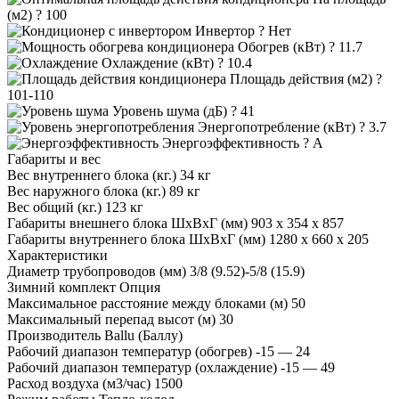
(м2)
?
100
Инвертор
?
Нет
Обогрев (кВт)
?
11.7
Охлаждение (кВт)
?
10.4
Площадь действия (м2)
?
101-110
Уровень шума (дБ)
?
41
Энергопотребление (кВт)
?
3.7
Энергоэффективность
?
A
Габариты и вес
Вес внутреннего блока (кг.)
34 кг
Вес наружного блока (кг.)
89 кг
Вес общий (кг.)
123 кг
Габариты внешнего блока ШхВхГ (мм)
903 x 354 x 857
Габариты внутреннего блока ШхВхГ (мм)
1280 x 660 x 205
Характеристики
Диаметр трубопроводов (мм)
3/8 (9.52)-5/8 (15.9)
Зимний комплект
Опция
Максимальное расстояние между блоками (м)
50
Максимальный перепад высот (м)
30
Производитель
Ballu (Баллу)
Рабочий диапазон температур (обогрев)
-15 — 24
Рабочий диапазон температур (охлаждение)
-15 — 49
Расход воздуха (м3/час)
1500