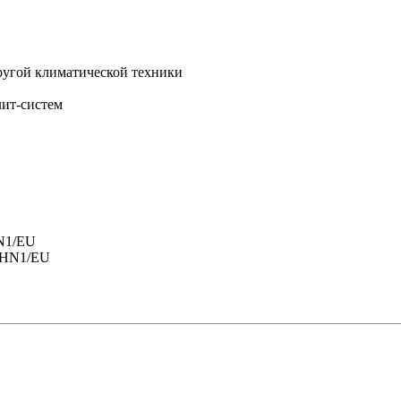
другой климатической техники
лит-систем
HN1/EU