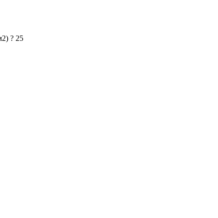
м2)
?
25