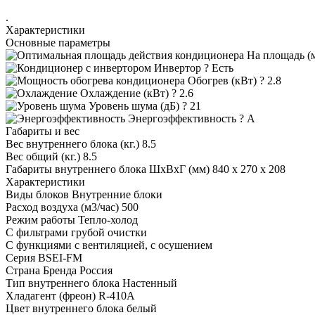
.
Характеристики
Основные параметры
На площадь (
Инвертор
?
Есть
Обогрев (кВт)
?
2.8
Охлаждение (кВт)
?
2.6
Уровень шума (дБ)
?
21
Энергоэффективность
?
A
Габариты и вес
Вес внутреннего блока (кг.)
8.5
Вес общий (кг.)
8.5
Габариты внутреннего блока ШхВхГ (мм)
840 х 270 х 208
Характеристики
Виды блоков
Внутренние блоки
Расход воздуха (м3/час)
500
Режим работы
Тепло-холод
С фильтрами
грубой очистки
С функциями
с вентиляцией, с осушением
Серия
BSEI-FM
Страна Бренда
Россия
Тип внутреннего блока
Настенный
Хладагент (фреон)
R-410A
Цвет внутреннего блока
белый