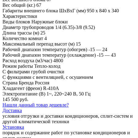
Вес общий (кг.)
67
Габариты внешнего блока ШхВхГ (мм)
950 х 840 х 340
Характеристики
Виды блоков
Наружные блоки
Диаметр трубопроводов
1/4 (6.35)-3/8 (9.52)
Длина трассы (м)
25
Количество комнат
4
Максимальный перепад высот (м)
15
Рабочий диапазон температур (обогрев)
-15 — 24
Рабочий диапазон температур (охлаждение)
-15 — 43
Расход воздуха (м3/час)
4800
Режим работы
Тепло-холод
С фильтрами
грубой очистки
С функциями
с вентиляцией, с осушением
Страна Бренда
Россия
Хладагент (фреон)
R-410A
Электропитание (В)
1~, 220~240 В, 50 Гц
145 500 руб.
Нашли данный товар дешевле?
Доставка
условия отгрузки и доставки кондиционеров, сплит-систем и
другой климатической техники
Установка
порядок и содержание работ по установке кондиционеров и