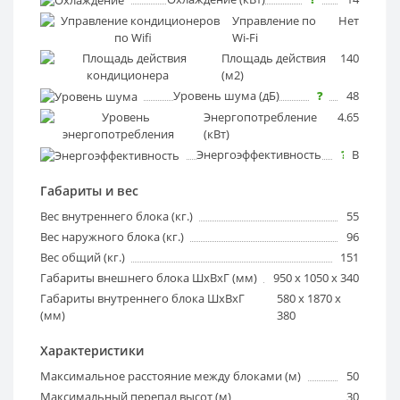
Управление по
?
Нет
Wi-Fi
Площадь действия
?
140
(м2)
Уровень шума (дБ)
?
48
Энергопотребление
?
4.65
(кВт)
Энергоэффективность
?
B
Габариты и вес
Вес внутреннего блока (кг.)
55
Вес наружного блока (кг.)
96
Вес общий (кг.)
151
Габариты внешнего блока ШхВхГ (мм)
950 x 1050 x 340
Габариты внутреннего блока ШхВхГ
580 x 1870 x
(мм)
380
Характеристики
Максимальное расстояние между блоками (м)
50
Максимальный перепад высот (м)
30