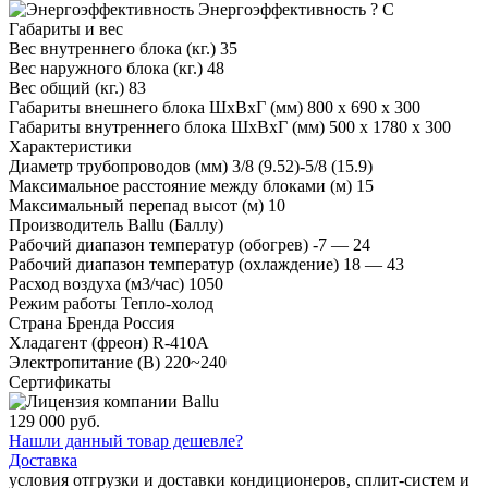
Энергоэффективность
?
C
Габариты и вес
Вес внутреннего блока (кг.)
35
Вес наружного блока (кг.)
48
Вес общий (кг.)
83
Габариты внешнего блока ШхВхГ (мм)
800 x 690 x 300
Габариты внутреннего блока ШхВхГ (мм)
500 x 1780 x 300
Характеристики
Диаметр трубопроводов (мм)
3/8 (9.52)-5/8 (15.9)
Максимальное расстояние между блоками (м)
15
Максимальный перепад высот (м)
10
Производитель
Ballu (Баллу)
Рабочий диапазон температур (обогрев)
-7 — 24
Рабочий диапазон температур (охлаждение)
18 — 43
Расход воздуха (м3/час)
1050
Режим работы
Тепло-холод
Страна Бренда
Россия
Хладагент (фреон)
R-410A
Электропитание (В)
220~240
Сертификаты
129 000 руб.
Нашли данный товар дешевле?
Доставка
условия отгрузки и доставки кондиционеров, сплит-систем и