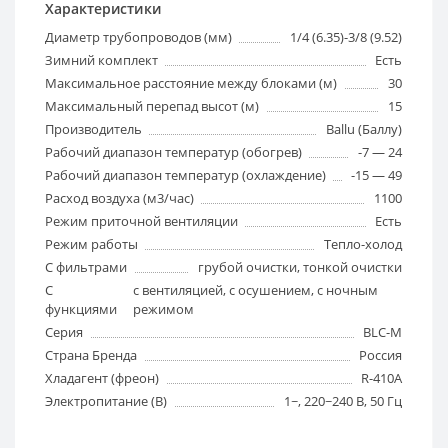
Характеристики
Диаметр трубопроводов (мм)
1/4 (6.35)-3/8 (9.52)
Зимний комплект
Есть
Максимальное расстояние между блоками (м)
30
Максимальный перепад высот (м)
15
Производитель
Ballu (Баллу)
Рабочий диапазон температур (обогрев)
-7 — 24
Рабочий диапазон температур (охлаждение)
-15 — 49
Расход воздуха (м3/час)
1100
Режим приточной вентиляции
Есть
Режим работы
Тепло-холод
С фильтрами
грубой очистки, тонкой очистки
С
с вентиляцией, с осушением, с ночным
функциями
режимом
Серия
BLC-M
Страна Бренда
Россия
Хладагент (фреон)
R-410A
Электропитание (В)
1~, 220~240 В, 50 Гц