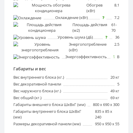
Обогрев
?
8.1
(кВт)
Охлаждение (кВт)
?
7.2
Площадь действия
?
61-
(м2)
70
Уровень шума (дБ)
?
36
Энергопотребление
?
2.5
(кВт)
Энергоэффективность
?
B
Габариты и вес
Вес внутреннего блока (кг.)
20 кг
Вес декоративной панели
5
Вес наружного блока (кг.)
49 кг
Вес общий (кг.)
69 кг
Габариты внешнего блока ШхВхГ (мм)
800 x 690 x 300
Габариты внутреннего блока ШхВхГ
835 x 85 x
(мм)
240
Размеры декоративной панели (мм)
950 x 950 x 55