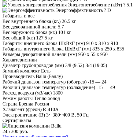
Энергопотребление (кВт)
?
5.1
Энергоэффективность
?
D
Габариты и вес
Вес внутреннего блока (кг.)
26.5 кг
Вес декоративной панели
5.7
Вес наружного блока (кг.)
101 кг
Вес общий (кг.)
127.5 кг
Габариты внешнего блока ШхВхГ (мм)
910 x 310 x 910
Габариты внутреннего блока ШхВхГ (мм)
835 x 250 x 835
Размеры декоративной панели (мм)
950 x 55 x 950
Характеристики
Диаметр трубопроводов (мм)
3/8 (9.52)-3/4 (19.05)
Зимний комплект
Есть
Производитель
Ballu (Баллу)
Рабочий диапазон температур (обогрев)
-15 — 24
Рабочий диапазон температур (охлаждение)
-15 — 49
Расход воздуха (м3/час)
1800
Режим работы
Тепло-холод
Страна Бренда
Россия
Хладагент (фреон)
R-410A
Электропитание (В)
3~,380~400 В, 50 Гц
Сертификаты
245 300 руб.
Нашли данный товар дешевле?