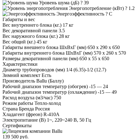
Уровень шума (дБ)
?
39
Энергопотребление (кВт)
?
1.2
Энергоэффективность
?
C
Габариты и вес
Вес внутреннего блока (кг.)
17 кг
Вес декоративной панели
3.5
Вес наружного блока (кг.)
28 кг
Вес общий (кг.)
45 кг
Габариты внешнего блока ШхВхГ (мм)
650 x 290 x 650
Габариты внутреннего блока ШхВхГ (мм)
570 x 260 x 570
Размеры декоративной панели (мм)
650 x 55 x 650
Характеристики
Диаметр трубопроводов (мм)
1/4 (6.35)-1/2 (12.7)
Зимний комплект
Есть
Производитель
Ballu (Баллу)
Рабочий диапазон температур (обогрев)
-15 — 24
Рабочий диапазон температур (охлаждение)
-15 — 49
Расход воздуха (м3/час)
750
Режим работы
Тепло-холод
Страна Бренда
Россия
Хладагент (фреон)
R-410A
Электропитание (В)
1~, 220~240 В, 50 Гц
Сертификаты
139 500 руб.